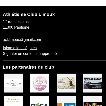
Athlétisme Club Limoux
17 rue des pins
11300
Pauligne
acl.limoux@gmail.com
Informations légales
Signaler un contenu inapproprié
Les partenaires du club