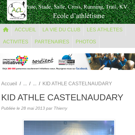
Panneau de gestion des cookies
ACCUEIL
LA VIE DU CLUB
LES ATHLETES
ACTIVITES
PARTENAIRES
PHOTOS
Accueil
KID ATHLE CASTELNAUDARY
KID ATHLE CASTELNAUDARY
Publiée le
28 mai 2013
par Thierry