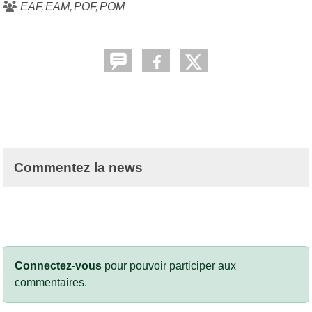
EAF
EAM
POF
POM
Commentez la news
Connectez-vous
pour pouvoir participer aux
commentaires.