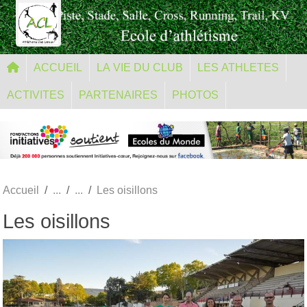
Panneau de gestion des cookies
ACCUEIL
LA VIE DU CLUB
LES ATHLETES
ACTIVITES
PARTENAIRES
PHOTOS
Accueil
Les oisillons
Les oisillons