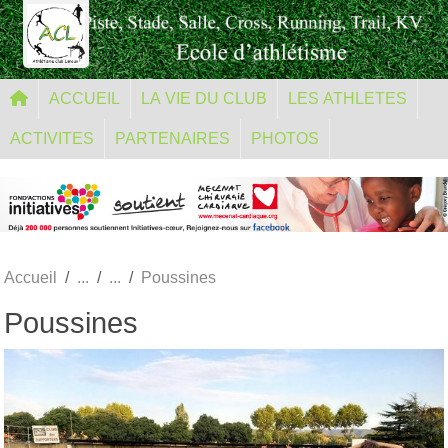
Panneau de gestion des cookies
ACCUEIL
LA VIE DU CLUB
LES ATHLETES
ACTIVITES
PARTENAIRES
PHOTOS
Accueil
Poussines
Poussines