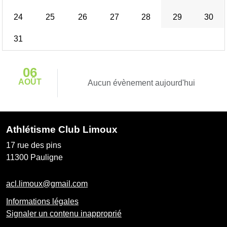
24
25
26
27
28
29
30
31
06
AOÛT
Aucun évènement aujourd'hui
Athlétisme Club Limoux
17 rue des pins
11300
Pauligne
acl.limoux@gmail.com
Informations légales
Signaler un contenu inapproprié