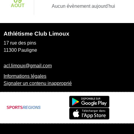
AOÛT
Aucun évènement aujourd'hui
Athlétisme Club Limoux
17 rue des pins
11300
Pauligne
acl.limoux@gmail.com
Informations légales
Signaler un contenu inapproprié
SPORTS
REGIONS