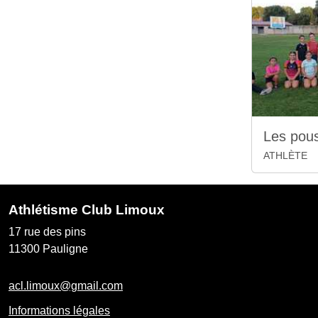
Les pou
ATHLÈTE
Athlétisme Club Limoux
17 rue des pins
11300
Pauligne
acl.limoux@gmail.com
Informations légales